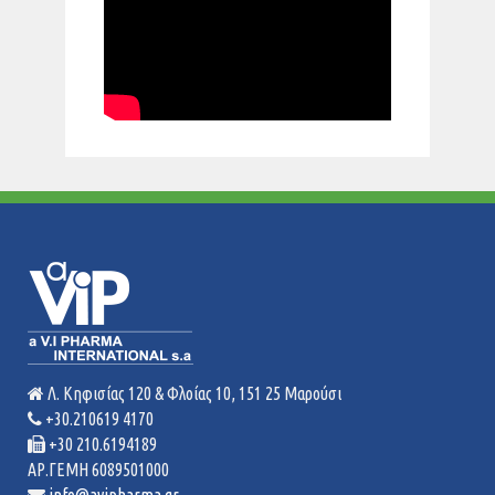
Λ. Κηφισίας 120 & Φλοίας 10, 151 25 Μαρούσι
+30.210619 4170
+30 210.6194189
ΑΡ.ΓΕΜΗ 6089501000
info@avipharma.gr