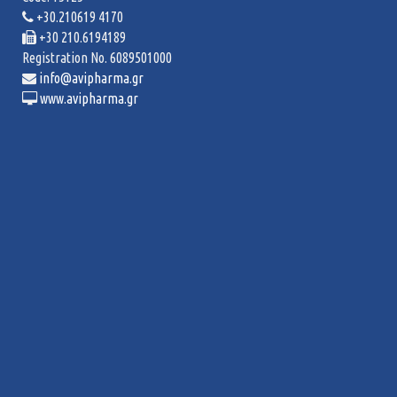
+30.210619 4170
+30 210.6194189
Registration No. 6089501000
info@avipharma.gr
www.avipharma.gr