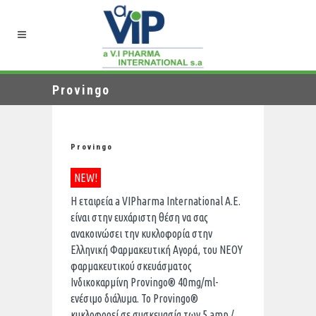
Provingo
Provingo
NEW!
Η εταιρεία a VIPharma International A.E.
είναι στην ευχάριστη θέση να σας
ανακοινώσει την κυκλοφορία στην
Ελληνική Φαρμακευτική Αγορά, του ΝΕΟΥ
φαρμακευτικού σκευάσματος
Ινδικοκαρμίνη Provingo® 40mg/ml-
ενέσιμο διάλυμα. Το Provingo®
κυκλοφορεί σε συσκευασία των 5 amp /